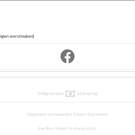
igen worstmakerij
Veilig betalen:
bij levering
Algemene voorwaarden
Privacy Statement
Een Bon Vivant In-site product